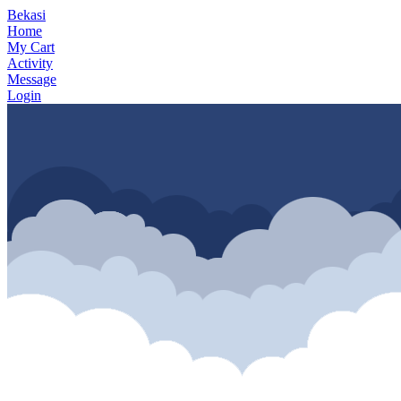
Bekasi
Home
My Cart
Activity
Message
Login