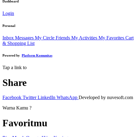
Dashboard
Login
Personal
Inbox Messages
My Circle Friends
My Activities
My Favorites
Cart
& Shopping List
Powered by
Platform Komunitas
Tap a link to
Share
Facebook
Twitter
LinkedIn
WhatsApp
Developed by nuvesoft.com
Warna Kamu ?
Favoritmu