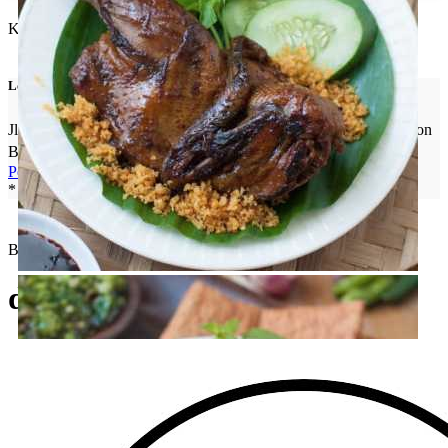
Kontak & Profil Medsos
Lokasi
Jl. Perjuangan Dalam, Saluran Irigasi, Marga Mulya - Summarecon
Bekasi
Peta Arah ke Lokasi
* pastikan "device location access" aktif
Bebek Kaleyo
di favoritkan oleh