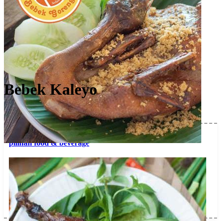
Bebek Kaleyo
Free Account
Menu
lihat
pilihan food & beverage