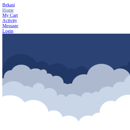
Bekasi
Home
My Cart
Activity
Message
Login