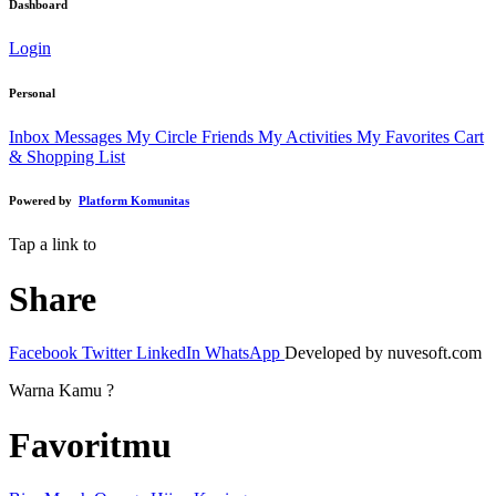
Dashboard
Login
Personal
Inbox Messages
My Circle Friends
My Activities
My Favorites
Cart
& Shopping List
Powered by
Platform Komunitas
Tap a link to
Share
Facebook
Twitter
LinkedIn
WhatsApp
Developed by nuvesoft.com
Warna Kamu ?
Favoritmu