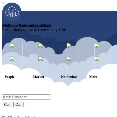
-
Join
Platform Komunitas Bekasi
Local Marketplace & Community Hub
People
Market
Komunitas
More
Cari
Cari