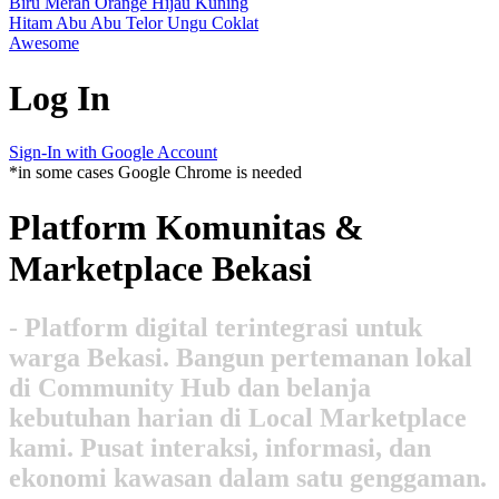
Biru
Merah
Orange
Hijau
Kuning
Hitam
Abu Abu
Telor
Ungu
Coklat
Awesome
Log In
Sign-In with Google Account
*in some cases Google Chrome is needed
Platform Komunitas &
Marketplace Bekasi
- Platform digital terintegrasi untuk
warga Bekasi. Bangun pertemanan lokal
di Community Hub dan belanja
kebutuhan harian di Local Marketplace
kami. Pusat interaksi, informasi, dan
ekonomi kawasan dalam satu genggaman.