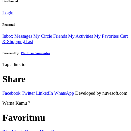
Dashboard
Login
Personal
Inbox Messages
My Circle Friends
My Activities
My Favorites
Cart
& Shopping List
Powered by
Platform Komunitas
Tap a link to
Share
Facebook
Twitter
LinkedIn
WhatsApp
Developed by nuvesoft.com
Warna Kamu ?
Favoritmu