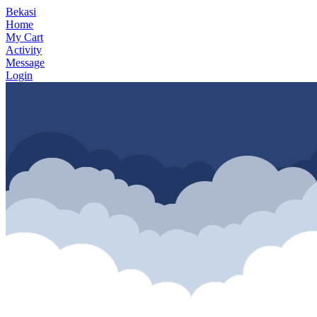
Bekasi
Home
My Cart
Activity
Message
Login