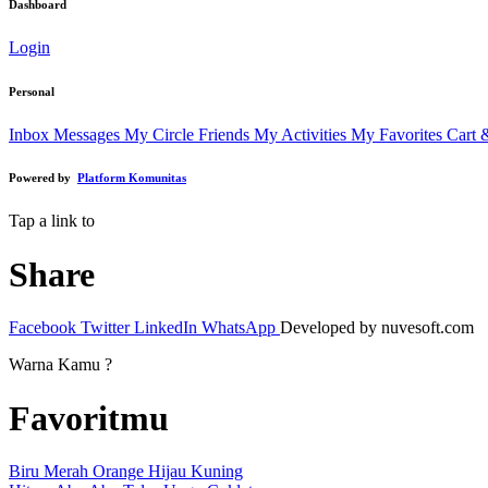
Dashboard
Login
Personal
Inbox Messages
My Circle Friends
My Activities
My Favorites
Cart 
Powered by
Platform Komunitas
Tap a link to
Share
Facebook
Twitter
LinkedIn
WhatsApp
Developed by nuvesoft.com
Warna Kamu ?
Favoritmu
Biru
Merah
Orange
Hijau
Kuning