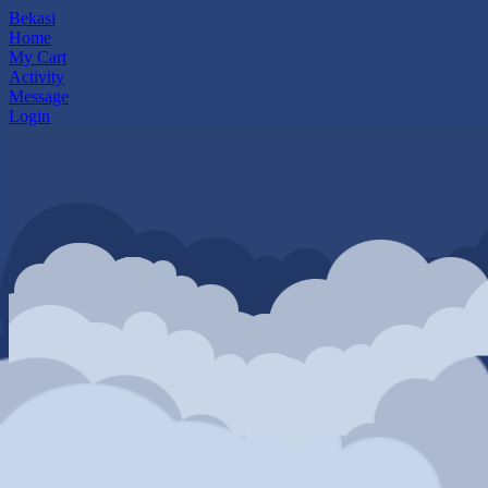
Bekasi
Home
My Cart
Activity
Message
Login