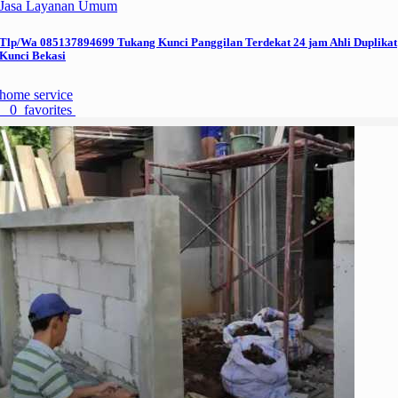
Jasa Layanan Umum
Tlp/Wa 085137894699 Tukang Kunci Panggilan Terdekat 24 jam Ahli Duplikat
Kunci Bekasi
home service
0 favorites