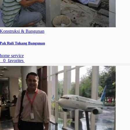
Konstruksi & Bangunan
Pak Ruli Tukang Bangunan
home service
0 favorites