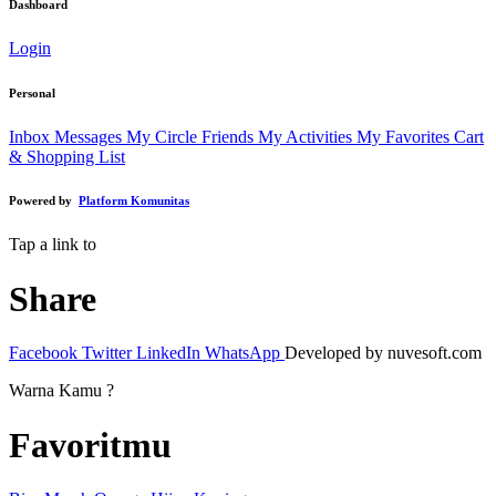
Dashboard
Login
Personal
Inbox Messages
My Circle Friends
My Activities
My Favorites
Cart
& Shopping List
Powered by
Platform Komunitas
Tap a link to
Share
Facebook
Twitter
LinkedIn
WhatsApp
Developed by nuvesoft.com
Warna Kamu ?
Favoritmu