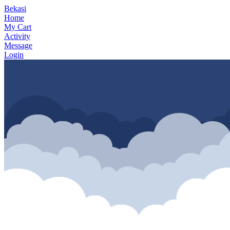
Bekasi
Home
My Cart
Activity
Message
Login