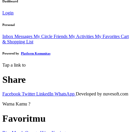
Dashboard
Login
Personal
Inbox Messages
My Circle Friends
My Activities
My Favorites
Cart
& Shopping List
Powered by
Platform Komunitas
Tap a link to
Share
Facebook
Twitter
LinkedIn
WhatsApp
Developed by nuvesoft.com
Warna Kamu ?
Favoritmu