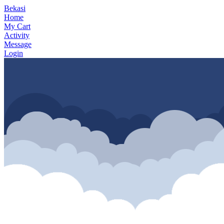
Bekasi
Home
My Cart
Activity
Message
Login