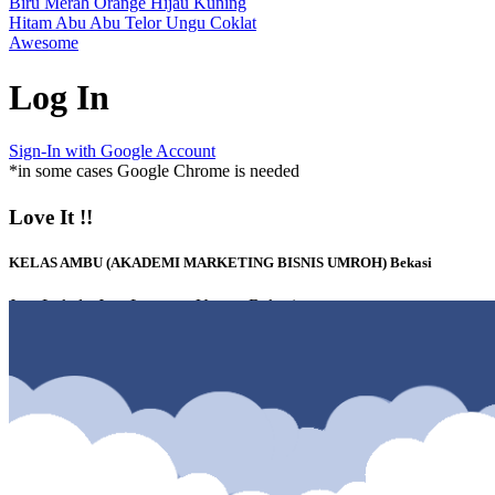
Biru
Merah
Orange
Hijau
Kuning
Hitam
Abu Abu
Telor
Ungu
Coklat
Awesome
Log In
Sign-In with Google Account
*in some cases Google Chrome is needed
Love It !!
KELAS AMBU (AKADEMI MARKETING BISNIS UMROH) Bekasi
Jasa Lokal - Jasa Layanan Umum Bekasi